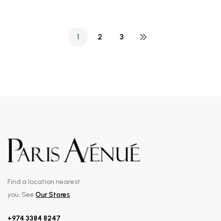
1
2
3
Find a location nearest
you. See
Our Stores
+974 3384 8247